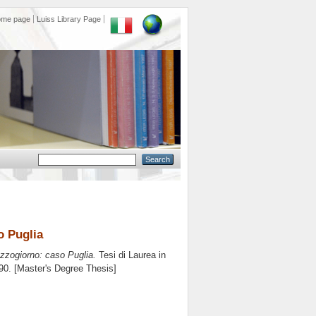
ome page
Luiss Library Page
o Puglia
ezzogiorno: caso Puglia.
Tesi di Laurea in
 90. [Master's Degree Thesis]