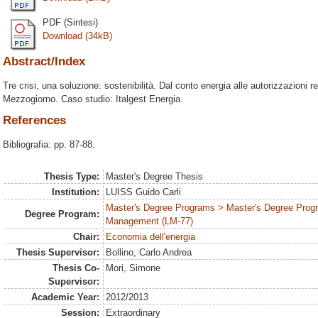
PDF (Sintesi)
Download (34kB)
Abstract/Index
Tre crisi, una soluzione: sostenibilità. Dal conto energia alle autorizzazioni re
Mezzogiorno. Caso studio: Italgest Energia.
References
Bibliografia: pp. 87-88.
Thesis Type:
Master's Degree Thesis
Institution:
LUISS Guido Carli
Master's Degree Programs > Master's Degree Prog
Degree Program:
Management (LM-77)
Chair:
Economia dell'energia
Thesis Supervisor:
Bollino, Carlo Andrea
Thesis Co-
Mori, Simone
Supervisor:
Academic Year:
2012/2013
Session:
Extraordinary