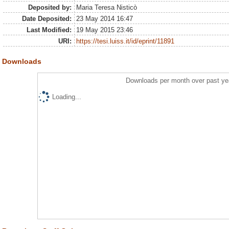
Deposited by:
Maria Teresa Nisticò
Date Deposited:
23 May 2014 16:47
Last Modified:
19 May 2015 23:46
URI:
https://tesi.luiss.it/id/eprint/11891
Downloads
Downloads per month over past ye
Loading...