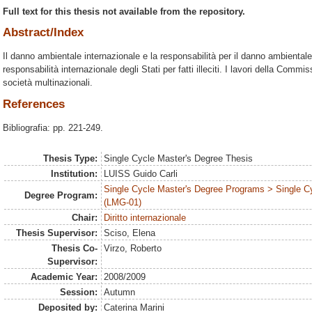
Full text for this thesis not available from the repository.
Abstract/Index
Il danno ambientale internazionale e la responsabilità per il danno ambientale
responsabilità internazionale degli Stati per fatti illeciti. I lavori della Commis
società multinazionali.
References
Bibliografia: pp. 221-249.
Thesis Type:
Single Cycle Master's Degree Thesis
Institution:
LUISS Guido Carli
Single Cycle Master's Degree Programs > Single C
Degree Program:
(LMG-01)
Chair:
Diritto internazionale
Thesis Supervisor:
Sciso, Elena
Thesis Co-
Virzo, Roberto
Supervisor:
Academic Year:
2008/2009
Session:
Autumn
Deposited by:
Caterina Marini