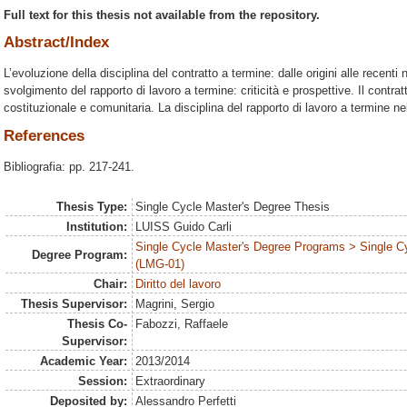
Full text for this thesis not available from the repository.
Abstract/Index
L’evoluzione della disciplina del contratto a termine: dalle origini alle recenti n
svolgimento del rapporto di lavoro a termine: criticità e prospettive. Il contra
costituzionale e comunitaria. La disciplina del rapporto di lavoro a termine n
References
Bibliografia: pp. 217-241.
Thesis Type:
Single Cycle Master's Degree Thesis
Institution:
LUISS Guido Carli
Single Cycle Master's Degree Programs > Single C
Degree Program:
(LMG-01)
Chair:
Diritto del lavoro
Thesis Supervisor:
Magrini, Sergio
Thesis Co-
Fabozzi, Raffaele
Supervisor:
Academic Year:
2013/2014
Session:
Extraordinary
Deposited by:
Alessandro Perfetti