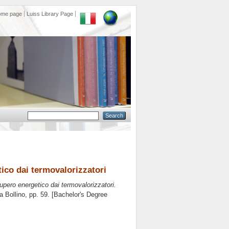
ome page
Luiss Library Page
tico dai termovalorizzatori
cupero energetico dai termovalorizzatori.
a Bollino
, pp. 59. [Bachelor's Degree