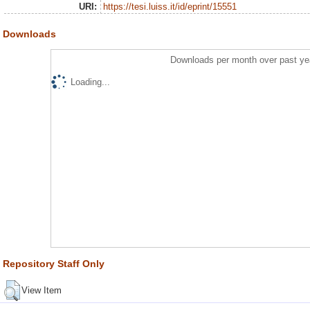
URI:
https://tesi.luiss.it/id/eprint/15551
Downloads
Downloads per month over past ye
Loading...
Repository Staff Only
View Item