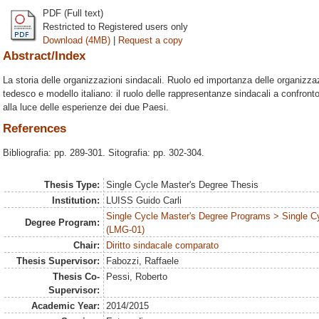
PDF (Full text)
Restricted to Registered users only
Download (4MB)
|
Request a copy
Abstract/Index
La storia delle organizzazioni sindacali. Ruolo ed importanza delle organizz
tedesco e modello italiano: il ruolo delle rappresentanze sindacali a confronto
alla luce delle esperienze dei due Paesi.
References
Bibliografia: pp. 289-301. Sitografia: pp. 302-304.
Thesis Type:
Single Cycle Master's Degree Thesis
Institution:
LUISS Guido Carli
Single Cycle Master's Degree Programs > Single C
Degree Program:
(LMG-01)
Chair:
Diritto sindacale comparato
Thesis Supervisor:
Fabozzi, Raffaele
Thesis Co-
Pessi, Roberto
Supervisor:
Academic Year:
2014/2015