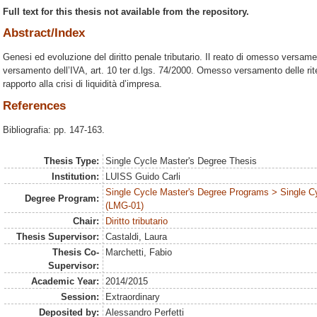
Full text for this thesis not available from the repository.
Abstract/Index
Genesi ed evoluzione del diritto penale tributario. Il reato di omesso versame
versamento dell’IVA, art. 10 ter d.lgs. 74/2000. Omesso versamento delle ri
rapporto alla crisi di liquidità d’impresa.
References
Bibliografia: pp. 147-163.
Thesis Type:
Single Cycle Master's Degree Thesis
Institution:
LUISS Guido Carli
Single Cycle Master's Degree Programs > Single C
Degree Program:
(LMG-01)
Chair:
Diritto tributario
Thesis Supervisor:
Castaldi, Laura
Thesis Co-
Marchetti, Fabio
Supervisor:
Academic Year:
2014/2015
Session:
Extraordinary
Deposited by:
Alessandro Perfetti