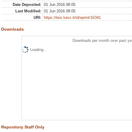
Date Deposited:
01 Jun 2016 08:05
Last Modified:
01 Jun 2016 08:05
URI:
https://tesi.luiss.it/id/eprint/16341
Downloads
Downloads per month over past ye
Loading...
Repository Staff Only