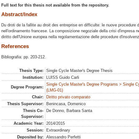
Full text for this thesis not available from the repository.
Abstract/Index
Du droti de la fallite au droit des entreprise en difficulte: le nuove procedure 
nell'ordinamento francese. La composizione negoziale della crisi d'impresa nel
diritto dell'Unione europea nella regolamentazione delle procedure d'insolven
References
Bibliografia: pp. 203-212.
Thesis Type:
Single Cycle Master's Degree Thesis
Institution:
LUISS Guido Carli
Single Cycle Master's Degree Programs > Single C
Degree Program:
(LMG-01)
Chair:
Diritto privato comparato
Thesis Supervisor:
Benincasa, Domenico
Thesis Co-
De Donno, Barbara Santa
Supervisor:
Academic Year:
2014/2015
Session:
Extraordinary
Deposited by:
Alessandro Perfetti