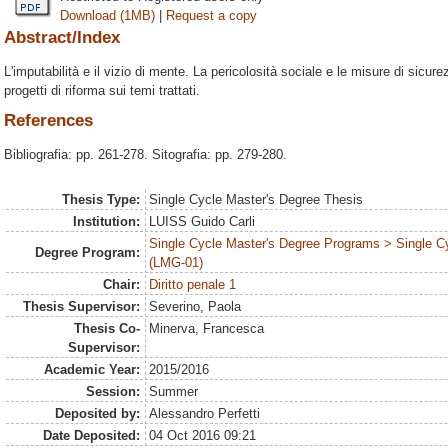
Download (1MB)
|
Request a copy
Abstract/Index
L'imputabilità e il vizio di mente. La pericolosità sociale e le misure di sicu
progetti di riforma sui temi trattati.
References
Bibliografia: pp. 261-278. Sitografia: pp. 279-280.
Thesis Type:
Single Cycle Master's Degree Thesis
Institution:
LUISS Guido Carli
Single Cycle Master's Degree Programs > Single C
Degree Program:
(LMG-01)
Chair:
Diritto penale 1
Thesis Supervisor:
Severino, Paola
Thesis Co-
Minerva, Francesca
Supervisor:
Academic Year:
2015/2016
Session:
Summer
Deposited by:
Alessandro Perfetti
Date Deposited:
04 Oct 2016 09:21