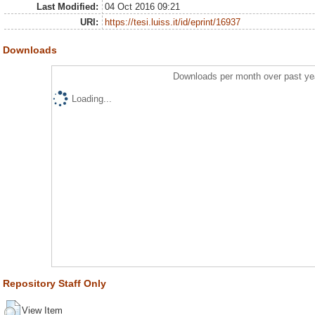
Last Modified:
04 Oct 2016 09:21
URI:
https://tesi.luiss.it/id/eprint/16937
Downloads
Downloads per month over past ye
Loading...
Repository Staff Only
View Item