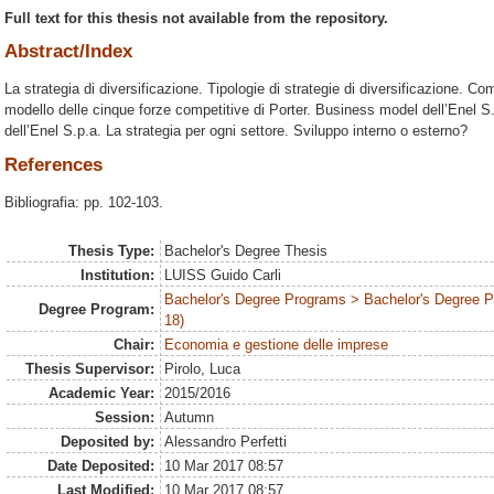
Full text for this thesis not available from the repository.
Abstract/Index
La strategia di diversificazione. Tipologie di strategie di diversificazione. Com
modello delle cinque forze competitive di Porter. Business model dell’Enel S.p
dell’Enel S.p.a. La strategia per ogni settore. Sviluppo interno o esterno?
References
Bibliografia: pp. 102-103.
Thesis Type:
Bachelor's Degree Thesis
Institution:
LUISS Guido Carli
Bachelor's Degree Programs > Bachelor's Degree 
Degree Program:
18)
Chair:
Economia e gestione delle imprese
Thesis Supervisor:
Pirolo, Luca
Academic Year:
2015/2016
Session:
Autumn
Deposited by:
Alessandro Perfetti
Date Deposited:
10 Mar 2017 08:57
Last Modified:
10 Mar 2017 08:57