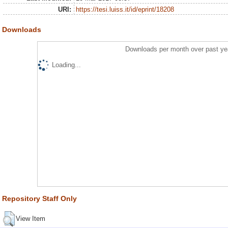
URI:
https://tesi.luiss.it/id/eprint/18208
Downloads
Downloads per month over past ye
Loading...
Repository Staff Only
View Item