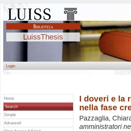
LuissThesis
Login
I doveri e la
Home
nella fase cr
Search
Simple
Pazzaglia, Chiar
Advanced
amministratori ne