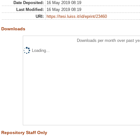
Date Deposited:
16 May 2019 08:19
Last Modified:
16 May 2019 08:19
URI:
https://tesi.luiss.it/id/eprint/23460
Downloads
Downloads per month over past ye
Loading...
Repository Staff Only