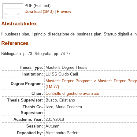
PDF (Full text)
Download (1MB)
|
Preview
Abstract/Index
Il business plan. I principi di redazione del business plan. Startup digitali e inv
References
Bibliografia: p. 73. Sitografia: pp. 74-77.
Thesis Type:
Master's Degree Thesis
Institution:
LUISS Guido Carli
Master's Degree Programs > Master's Degree Progr
Degree Program:
(LM-77)
Chair:
Controllo di gestione avanzato
Thesis Supervisor:
Busco, Cristiano
Thesis Co-
Izzo, Maria Federica
Supervisor:
Academic Year:
2017/2018
Session:
Autumn
Deposited by:
Alessandro Perfetti