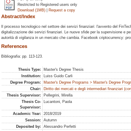
Restricted to Registered users only
Download (1MB)
|
Request a copy
Abstract/Index
Il processo tecnologico nel settore dei servizi finanziari: l'avvento del FinTech
digitalizzazione dei servizi finanziari. Le nuove sfide per la supervisione e p
autorità di vigilanza in un mercato che cambia. Facebook criptocurrency: pr
References
Bibliografia: pp. 113-123.
Thesis Type:
Master's Degree Thesis
Institution:
Luiss Guido Carli
Degree Program:
Master's Degree Programs > Master's Degree Prog
Chair:
Diritto dei mercati e degli intermediari finanziari (co
Thesis Supervisor:
Pellegrini, Mirella
Thesis Co-
Lucantoni, Paola
Supervisor:
Academic Year:
2018/2019
Session:
Autumn
Deposited by:
Alessandro Perfetti