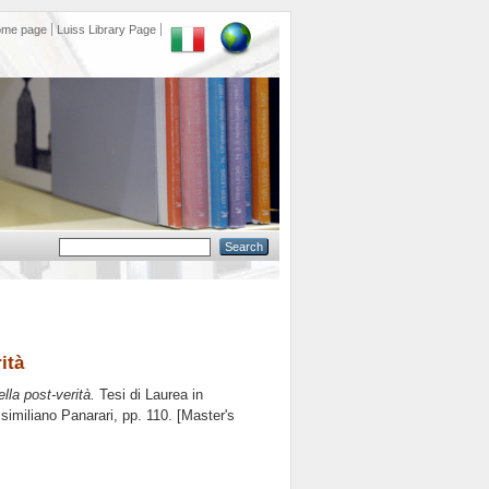
ome page
Luiss Library Page
ità
ella post-verità.
Tesi di Laurea in
similiano Panarari
, pp. 110. [Master's