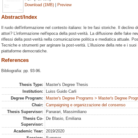
Download (1MB)
|
Preview
Abstract/Index
Il ruolo dell'informazione nel contesto italiano: le tre fasi storiche. Il declino 
attori? L'informazione nell'epoca della post-verità. La diffusione delle fake ne
riflessi della post-verità nella comunicazione politica e mediatica attuale. Pos
Tecniche e strumenti per arginare la post-verità. L'illusione della rete e i suoi
piattaforme democratiche.
References
Bibliografia: pp. 93-96.
Thesis Type:
Master's Degree Thesis
Institution:
Luiss Guido Carli
Degree Program:
Master's Degree Programs > Master's Degree Progr
Chair:
Campaigning e organizzazione del consenso
Thesis Supervisor:
Panarari, Massimiliano
Thesis Co-
De Blasio, Emiliana
Supervisor:
Academic Year:
2019/2020
Session:
Summer