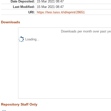
Date Deposited:
15 Mar 2021 08:47
Last Modified:
15 Mar 2021 08:47
URI:
https://tesi.luiss.it/id/eprint/28651
Downloads
Downloads per month over past ye
Loading...
Repository Staff Only