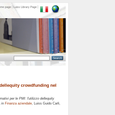
ome page
Luiss Library Page
o dellequity crowdfunding nel
nativi per le PMI: l'utilizzo dellequity
a in
Finanza aziendale
, Luiss Guido Carli,