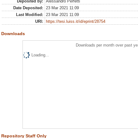
Deposited by:
Alessandro Perfetti
Date Deposited:
23 Mar 2021 11:09
Last Modified:
23 Mar 2021 11:09
URI:
https://tesi.luiss.it/id/eprint/28754
Downloads
Downloads per month over past ye
Loading...
Repository Staff Only