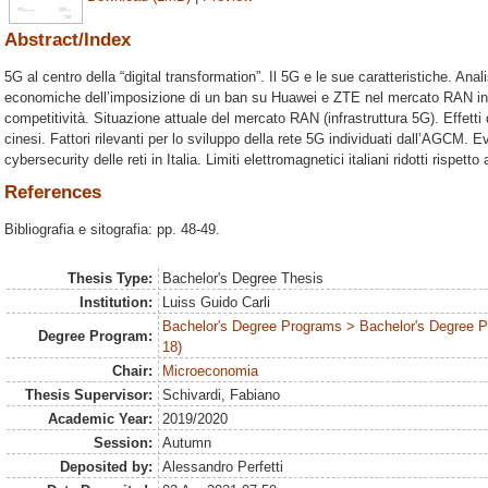
Abstract/Index
5G al centro della “digital transformation”. Il 5G e le sue caratteristiche. A
economiche dell’imposizione di un ban su Huawei e ZTE nel mercato RAN in E
competitività. Situazione attuale del mercato RAN (infrastruttura 5G). Effetti 
cinesi. Fattori rilevanti per lo sviluppo della rete 5G individuati dall’AGCM. 
cybersecurity delle reti in Italia. Limiti elettromagnetici italiani ridotti rispett
References
Bibliografia e sitografia: pp. 48-49.
Thesis Type:
Bachelor's Degree Thesis
Institution:
Luiss Guido Carli
Bachelor's Degree Programs > Bachelor's Degree 
Degree Program:
18)
Chair:
Microeconomia
Thesis Supervisor:
Schivardi, Fabiano
Academic Year:
2019/2020
Session:
Autumn
Deposited by:
Alessandro Perfetti