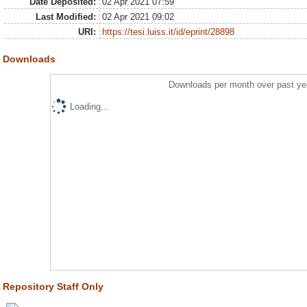
Date Deposited:
02 Apr 2021 07:59
Last Modified:
02 Apr 2021 09:02
URI:
https://tesi.luiss.it/id/eprint/28898
Downloads
Downloads per month over past ye
Loading...
Repository Staff Only