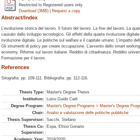
Restricted to Registered users only
Download (3MB)
|
Request a copy
Abstract/Index
L’evoluzione storica del lavoro. Il futuro del lavoro. La fine del lavoro. La quar
causato dallo sviluppo tecnologico. Gli effetti della quarta rivoluzione digitale.
rivoluzione digitale. Le politiche sul walfare e il capitale umano. L’impatto del
Gli strumenti di policy per creare occupazione. L’avvento dello smart working
economy. Riforme sul lavoro italiane. Reddito di cittadinanza. Reddito universale
Formazione per il lavoro.
References
Sitografia: pp. 109-111. Bibliografia: pp. 112-116.
Thesis Type:
Master's Degree Thesis
Institution:
Luiss Guido Carli
Degree Program:
Master's Degree Programs > Master's Degree Progr
Chair:
Analisi e valutazione delle politiche pubbliche
Thesis Supervisor:
Sacchi, Stefano
Thesis Co-
Espa, Efisio Gonario
Supervisor:
Academic Year:
2019/2020