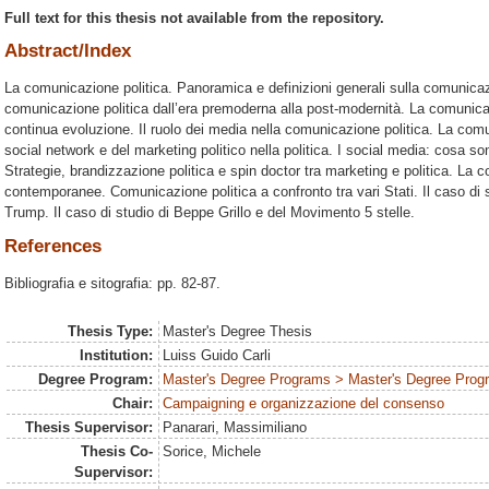
Full text for this thesis not available from the repository.
Abstract/Index
La comunicazione politica. Panoramica e definizioni generali sulla comunicazi
comunicazione politica dall’era premoderna alla post-modernità. La comunica
continua evoluzione. Il ruolo dei media nella comunicazione politica. La comu
social network e del marketing politico nella politica. I social media: cosa so
Strategie, brandizzazione politica e spin doctor tra marketing e politica. La
contemporanee. Comunicazione politica a confronto tra vari Stati. Il caso di
Trump. Il caso di studio di Beppe Grillo e del Movimento 5 stelle.
References
Bibliografia e sitografia: pp. 82-87.
Thesis Type:
Master's Degree Thesis
Institution:
Luiss Guido Carli
Degree Program:
Master's Degree Programs > Master's Degree Progr
Chair:
Campaigning e organizzazione del consenso
Thesis Supervisor:
Panarari, Massimiliano
Thesis Co-
Sorice, Michele
Supervisor: