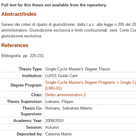
Full text for this thesis not available from the repository.
Abstract/Index
Genesi dei criteri di riparto di giurisdizione: dalla l.a.c. alla legge n.205 del 
amministrativo. Giurisdizione esclusiva e limiti costituzionali: sent. Corte Co
giurisdizione esclusiva.
References
Bibliografia: pp. 225-231.
Thesis Type:
Single Cycle Master's Degree Thesis
Institution:
LUISS Guido Carli
Single Cycle Master's Degree Programs > Single C
Degree Program:
(LMG-01)
Chair:
Diritto amministrativo 2
Thesis Supervisor:
Lubrano, Filippo
Thesis Co-
Romano, Salvatore Alberto
Supervisor:
Academic Year:
2009/2010
Session:
Autumn
Deposited by:
Caterina Marini