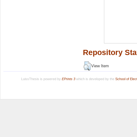
Repository Sta
View Item
LuissThesis is powered by
EPrints 3
which is developed by the
School of Ele