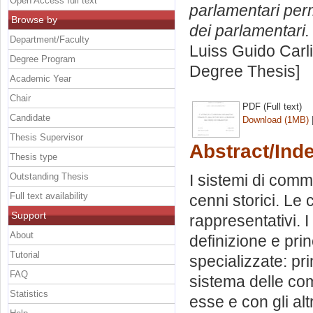
Open Access full text
parlamentari per
Browse by
dei parlamentari.
Department/Faculty
Luiss Guido Carli
Degree Program
Degree Thesis]
Academic Year
Chair
PDF (Full text)
Candidate
Download (1MB)
Thesis Supervisor
Abstract/Ind
Thesis type
Outstanding Thesis
I sistemi di comm
Full text availability
cenni storici. Le
Support
rappresentativi. 
About
definizione e prin
Tutorial
specializzate: pri
FAQ
sistema delle com
Statistics
esse e con gli alt