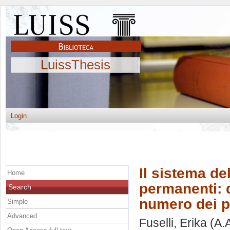
LuissThesis
Login
Il sistema d
Home
permanenti: q
Search
numero dei p
Simple
Advanced
Fuselli, Erika
(A.