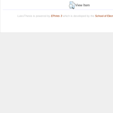
View Item
LuissThesis is powered by
EPrints 3
which is developed by the
School of Ele