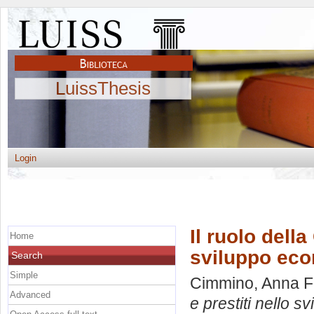
LuissThesis
Login
Il ruolo della
Home
sviluppo econ
Search
Simple
Cimmino, Anna F
Advanced
e prestiti nello s