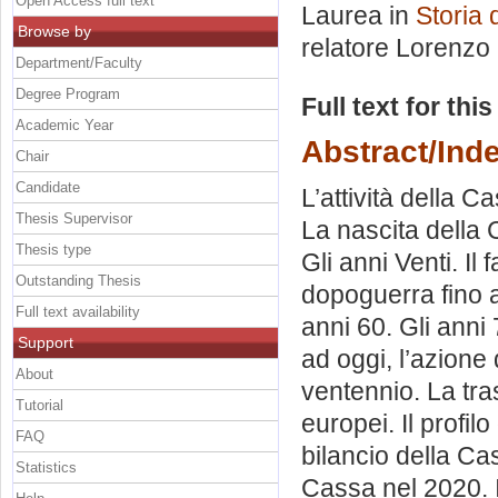
Open Access full text
Laurea in
Storia 
Browse by
relatore
Lorenzo 
Department/Faculty
Degree Program
Full text for thi
Academic Year
Abstract/Ind
Chair
Candidate
L’attività della 
Thesis Supervisor
La nascita della 
Thesis type
Gli anni Venti. Il
Outstanding Thesis
dopoguerra fino a
Full text availability
anni 60. Gli anni
Support
ad oggi, l’azione
About
ventennio. La tra
Tutorial
europei. Il profilo
FAQ
bilancio della Cas
Statistics
Cassa nel 2020. I 