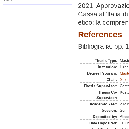
Help
2021. Approvazion
Cassa all’Italia 
etico: la compren
References
Bibliografia: pp.
Thesis Type:
Maste
Institution:
Luiss
Degree Program:
Maste
Chair:
Stori
Thesis Supervisor:
Caste
Thesis Co-
Kosto
Supervisor:
Academic Year:
2020
Session:
Sum
Deposited by:
Aless
Date Deposited:
11 Oc