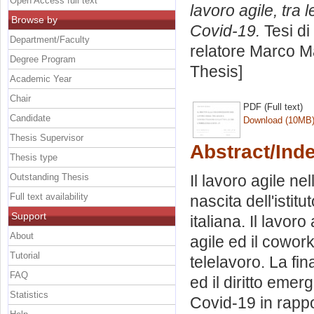
Open Access full text
lavoro agile, tra 
Browse by
Covid-19.
Tesi di
Department/Faculty
relatore
Marco M
Degree Program
Thesis]
Academic Year
Chair
PDF (Full text)
Candidate
Download (10MB
Thesis Supervisor
Abstract/Ind
Thesis type
Outstanding Thesis
Il lavoro agile ne
Full text availability
nascita dell'istit
Support
italiana. Il lavoro
About
agile ed il cowork
Tutorial
telelavoro. La fina
FAQ
ed il diritto eme
Statistics
Covid-19 in rapport