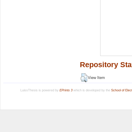
Repository Sta
View Item
LuissThesis is powered by
EPrints 3
which is developed by the
School of Ele