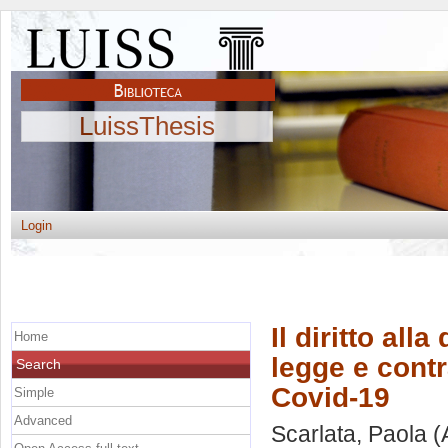
LuissThesis
Login
Il diritto all
Home
legge e contr
Search
Covid-19
Simple
Advanced
Scarlata, Paola
(