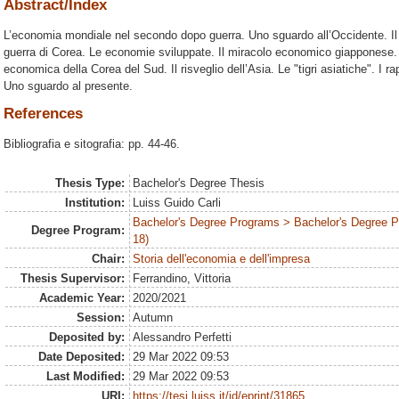
Abstract/Index
L’economia mondiale nel secondo dopo guerra. Uno sguardo all’Occidente. I
guerra di Corea. Le economie sviluppate. Il miracolo economico giapponese. 
economica della Corea del Sud. Il risveglio dell’Asia. Le "tigri asiatiche". I r
Uno sguardo al presente.
References
Bibliografia e sitografia: pp. 44-46.
Thesis Type:
Bachelor's Degree Thesis
Institution:
Luiss Guido Carli
Bachelor's Degree Programs > Bachelor's Degree 
Degree Program:
18)
Chair:
Storia dell'economia e dell'impresa
Thesis Supervisor:
Ferrandino, Vittoria
Academic Year:
2020/2021
Session:
Autumn
Deposited by:
Alessandro Perfetti
Date Deposited:
29 Mar 2022 09:53
Last Modified:
29 Mar 2022 09:53
URI:
https://tesi.luiss.it/id/eprint/31865