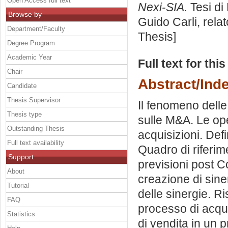
Open Access full text
Nexi-SIA.
Tesi di
Browse by
Guido Carli, rela
Department/Faculty
Thesis]
Degree Program
Academic Year
Full text for thi
Chair
Abstract/Ind
Candidate
Thesis Supervisor
Il fenomeno delle
Thesis type
sulle M&A. Le ope
Outstanding Thesis
acquisizioni. Def
Full text availability
Quadro di riferim
Support
previsioni post C
About
creazione di sine
Tutorial
delle sinergie. Ri
FAQ
processo di acqui
Statistics
di vendita in un 