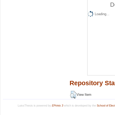
D
Loading...
Repository Sta
View Item
LuissThesis is powered by
EPrints 3
which is developed by the
School of Ele