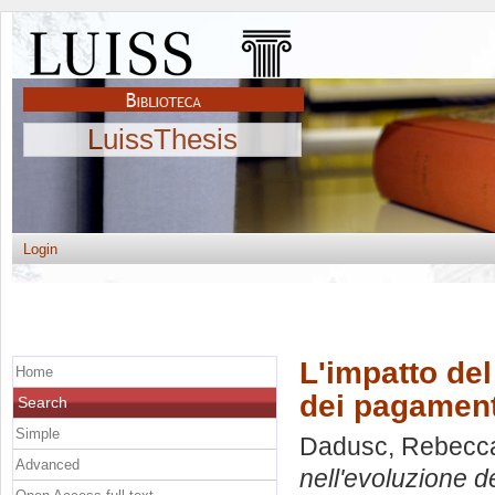
LuissThesis
Login
L'impatto del
Home
dei pagamenti
Search
Simple
Dadusc, Rebecc
Advanced
nell'evoluzione de