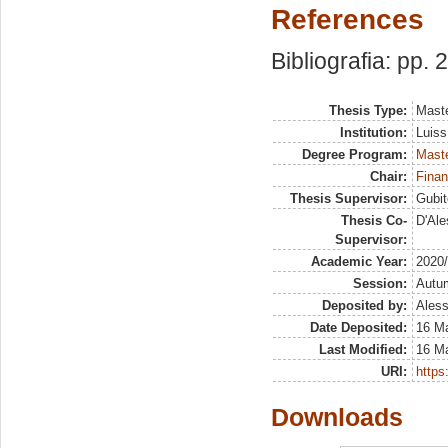
References
Bibliografia: pp. 
Thesis Type:
Maste
Institution:
Luiss
Degree Program:
Maste
Chair:
Finan
Thesis Supervisor:
Gubit
Thesis Co-
D'Ale
Supervisor:
Academic Year:
2020
Session:
Autu
Deposited by:
Aless
Date Deposited:
16 M
Last Modified:
16 M
URI:
https:
Downloads