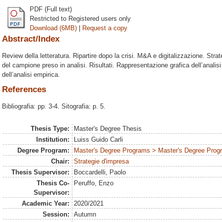
PDF (Full text)
Restricted to Registered users only
Download (6MB)
|
Request a copy
Abstract/Index
Review della letteratura. Ripartire dopo la crisi. M&A e digitalizzazione. Stra
del campione preso in analisi. Risultati. Rappresentazione grafica dell’anal
dell’analisi empirica.
References
Bibliografia: pp. 3-4. Sitografia: p. 5.
Thesis Type:
Master's Degree Thesis
Institution:
Luiss Guido Carli
Degree Program:
Master's Degree Programs > Master's Degree Progr
Chair:
Strategie d'impresa
Thesis Supervisor:
Boccardelli, Paolo
Thesis Co-
Peruffo, Enzo
Supervisor:
Academic Year:
2020/2021
Session:
Autumn