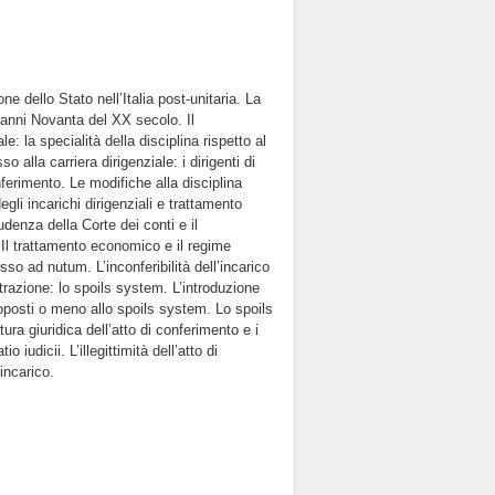
e dello Stato nell’Italia post-unitaria. La
 anni Novanta del XX secolo. Il
le: la specialità della disciplina rispetto al
o alla carriera dirigenziale: i dirigenti di
nferimento. Le modifiche alla disciplina
li incarichi dirigenziali e trattamento
udenza della Corte dei conti e il
. Il trattamento economico e il regime
sso ad nutum. L’inconferibilità dell’incarico
strazione: lo spoils system. L’introduzione
toposti o meno allo spoils system. Lo spoils
ura giuridica dell’atto di conferimento e i
o iudicii. L’illegittimità dell’atto di
’incarico.