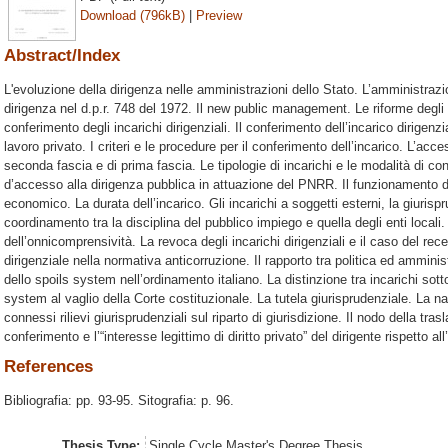
Download (796kB)
|
Preview
Abstract/Index
L'evoluzione della dirigenza nelle amministrazioni dello Stato. L’amministrazion
dirigenza nel d.p.r. 748 del 1972. Il new public management. Le riforme degli
conferimento degli incarichi dirigenziali. Il conferimento dell’incarico dirigenzia
lavoro privato. I criteri e le procedure per il conferimento dell’incarico. L’access
seconda fascia e di prima fascia. Le tipologie di incarichi e le modalità di co
d’accesso alla dirigenza pubblica in attuazione del PNRR. Il funzionamento deg
economico. La durata dell’incarico. Gli incarichi a soggetti esterni, la giurispr
coordinamento tra la disciplina del pubblico impiego e quella degli enti locali
dell’onnicomprensività. La revoca degli incarichi dirigenziali e il caso del rece
dirigenziale nella normativa anticorruzione. Il rapporto tra politica ed ammini
dello spoils system nell’ordinamento italiano. La distinzione tra incarichi sot
system al vaglio della Corte costituzionale. La tutela giurisprudenziale. La nat
connessi rilievi giurisprudenziali sul riparto di giurisdizione. Il nodo della traslati
conferimento e l’“interesse legittimo di diritto privato” del dirigente rispetto all
References
Bibliografia: pp. 93-95. Sitografia: p. 96.
Thesis Type:
Single Cycle Master's Degree Thesis