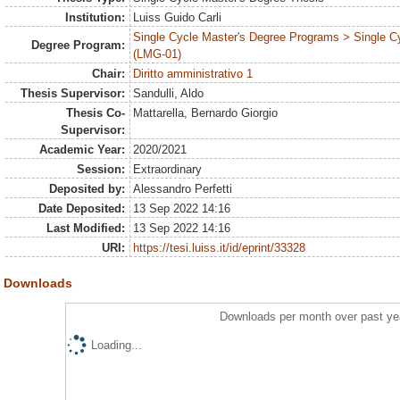
Institution:
Luiss Guido Carli
Single Cycle Master's Degree Programs > Single C
Degree Program:
(LMG-01)
Chair:
Diritto amministrativo 1
Thesis Supervisor:
Sandulli, Aldo
Thesis Co-
Mattarella, Bernardo Giorgio
Supervisor:
Academic Year:
2020/2021
Session:
Extraordinary
Deposited by:
Alessandro Perfetti
Date Deposited:
13 Sep 2022 14:16
Last Modified:
13 Sep 2022 14:16
URI:
https://tesi.luiss.it/id/eprint/33328
Downloads
Downloads per month over past ye
Loading...