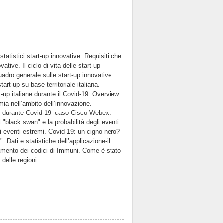
 statistici start-up innovative. Requisiti che
tive. Il ciclo di vita delle start-up
uadro generale sulle start-up innovative.
tart-up su base territoriale italiana.
rt-up italiane durante il Covid-19. Overview
mia nell’ambito dell’innovazione.
t-up durante Covid-19–caso Cisco Webex.
l "black swan" e la probabilità degli eventi
 di eventi estremi. Covid-19: un cigno nero?
Dati e statistiche dell’applicazione-il
camento dei codici di Immuni. Come è stato
 delle regioni.