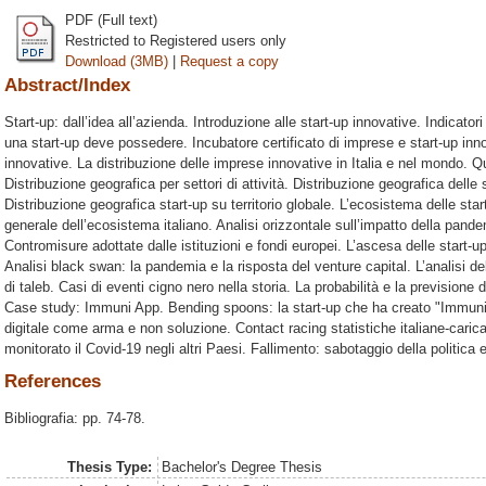
PDF (Full text)
Restricted to Registered users only
Download (3MB)
|
Request a copy
Abstract/Index
Start-up: dall’idea all’azienda. Introduzione alle start-up innovative. Indicatori
una start-up deve possedere. Incubatore certificato di imprese e start-up innova
innovative. La distribuzione delle imprese innovative in Italia e nel mondo. Q
Distribuzione geografica per settori di attività. Distribuzione geografica delle s
Distribuzione geografica start-up su territorio globale. L’ecosistema delle sta
generale dell’ecosistema italiano. Analisi orizzontale sull’impatto della pande
Contromisure adottate dalle istituzioni e fondi europei. L’ascesa delle star
Analisi black swan: la pandemia e la risposta del venture capital. L’analisi de
di taleb. Casi di eventi cigno nero nella storia. La probabilità e la previsione
Case study: Immuni App. Bending spoons: la start-up che ha creato "Immuni". 
digitale come arma e non soluzione. Contact racing statistiche italiane-cari
monitorato il Covid-19 negli altri Paesi. Fallimento: sabotaggio della politica e
References
Bibliografia: pp. 74-78.
Thesis Type:
Bachelor's Degree Thesis