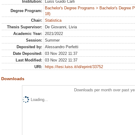
Institution:
Luiss Guido Carli
Bachelor's Degree Programs > Bachelor's Degree 
Degree Program:
18)
Chair:
Statistica
Thesis Supervisor:
De Giovanni, Livia
Academic Year:
2021/2022
Session:
Summer
Deposited by:
Alessandro Perfetti
Date Deposited:
03 Nov 2022 11:37
Last Modified:
03 Nov 2022 11:37
URI:
https://tesi.luiss.it/id/eprint/33752
Downloads
Downloads per month over past ye
Loading...