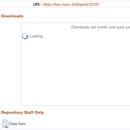
URI:
https://tesi.luiss.it/id/eprint/33787
Downloads
Downloads per month over past ye
Loading...
Repository Staff Only
View Item