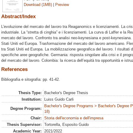
Download (1MB)
|
Preview
Abstract/Index
L'evoluzione del mercato del lavoro tra Reaganomics e licenziamenti. La crisi 
industriale. La “stretta di cinghia” e i licenziamenti. La curva di Laffer e l
mercato del lavoro. Confronto tra analisi neo-keynesiana e post-keynesiana. La
Stati Uniti ed Europa. Trasformazione del mercato del lavoro americano. Flessib
tra Stati Uniti ed Europa. La mobilizzazione geografica del lavoro. I risultati
specifiche aree geografiche. Germania: risposta singolare alla crisi e il prog
del mercato del lavoro. Colombia: la ricerca dell’equità tra opportunità e istru
References
Bibliografia e sitografia: pp. 41-42.
Thesis Type:
Bachelor's Degree Thesis
Institution:
Luiss Guido Carli
Bachelor's Degree Programs > Bachelor's Degree 
Degree Program:
18)
Chair:
Storia dell'economia e dell'impresa
Thesis Supervisor:
Tortorella, Esposito Guido
Academic Year:
2021/2022