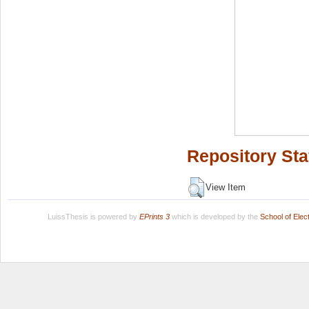
Repository Sta
View Item
LuissThesis is powered by
EPrints 3
which is developed by the
School of Ele