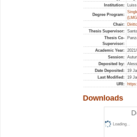
Institution:
Luiss
Singl
Degree Program:
(LMG
Chair:
Dirit
Thesis Supervisor:
Santa
Thesis Co-
Panza
Supervisor:
Academic Year:
2021
Session:
Autu
Deposited by:
Aless
Date Deposited:
19 Ja
Last Modified:
19 Ja
URI:
https:
Downloads
D
Loading...