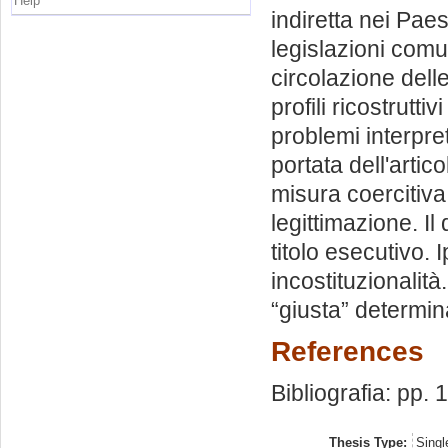
Help
indiretta nei Pae
legislazioni comun
circolazione dell
profili ricostruttiv
problemi interpret
portata dell'artico
misura coercitiva.
legittimazione. Il 
titolo esecutivo. I
incostituzionalità
“giusta” determi
References
Bibliografia: pp.
Thesis Type:
Singl