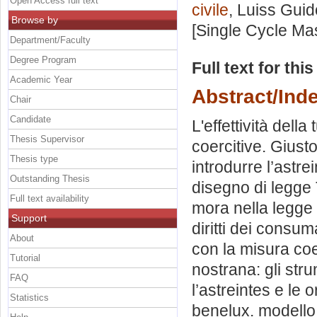
Open Access full text
civile
, Luiss Guid
Browse by
[Single Cycle Ma
Department/Faculty
Degree Program
Full text for thi
Academic Year
Abstract/Ind
Chair
Candidate
L'effettività dell
Thesis Supervisor
coercitive. Giust
Thesis type
introdurre l’astre
Outstanding Thesis
disegno di legge T
Full text availability
mora nella legge m
Support
diritti dei consuma
About
con la misura coe
Tutorial
nostrana: gli stru
FAQ
l’astreintes e le o
Statistics
benelux. modello