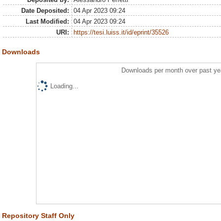
Date Deposited:
04 Apr 2023 09:24
Last Modified:
04 Apr 2023 09:24
URI:
https://tesi.luiss.it/id/eprint/35526
Downloads
Downloads per month over past ye
Loading...
Repository Staff Only