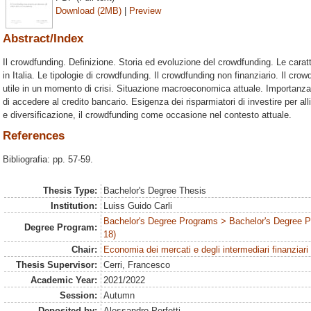
Download (2MB)
|
Preview
Abstract/Index
Il crowdfunding. Definizione. Storia ed evoluzione del crowdfunding. Le carat
in Italia. Le tipologie di crowdfunding. Il crowdfunding non finanziario. Il cr
utile in un momento di crisi. Situazione macroeconomica attuale. Importanza de
di accedere al credito bancario. Esigenza dei risparmiatori di investire per allie
e diversificazione, il crowdfunding come occasione nel contesto attuale.
References
Bibliografia: pp. 57-59.
Thesis Type:
Bachelor's Degree Thesis
Institution:
Luiss Guido Carli
Bachelor's Degree Programs > Bachelor's Degree 
Degree Program:
18)
Chair:
Economia dei mercati e degli intermediari finanziari
Thesis Supervisor:
Cerri, Francesco
Academic Year:
2021/2022
Session:
Autumn
Deposited by:
Alessandro Perfetti