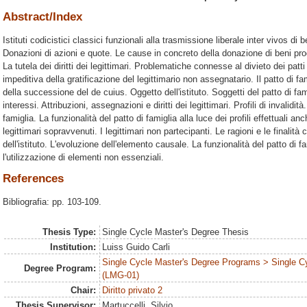
Abstract/Index
Istituti codicistici classici funzionali alla trasmissione liberale inter vivos di 
Donazioni di azioni e quote. Le cause in concreto della donazione di beni prod
La tutela dei diritti dei legittimari. Problematiche connesse al divieto dei patt
impeditiva della gratificazione del legittimario non assegnatario. Il patto di f
della successione del de cuius. Oggetto dell'istituto. Soggetti del patto di fam
interessi. Attribuzioni, assegnazioni e diritti dei legittimari. Profili di invalidi
famiglia. La funzionalità del patto di famiglia alla luce dei profili effettuali an
legittimari sopravvenuti. I legittimari non partecipanti. Le ragioni e le finalità
dell'istituto. L'evoluzione dell'elemento causale. La funzionalità del patto di 
l'utilizzazione di elementi non essenziali.
References
Bibliografia: pp. 103-109.
Thesis Type:
Single Cycle Master's Degree Thesis
Institution:
Luiss Guido Carli
Single Cycle Master's Degree Programs > Single C
Degree Program:
(LMG-01)
Chair:
Diritto privato 2
Thesis Supervisor:
Martuccelli, Silvio