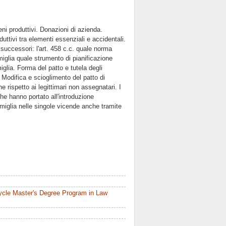
beni produttivi. Donazioni di azienda.
uttivi tra elementi essenziali e accidentali.
i successori: l'art. 458 c.c. quale norma
amiglia quale strumento di pianificazione
iglia. Forma del patto e tutela degli
tà. Modifica e scioglimento del patto di
che rispetto ai legittimari non assegnatari. I
 che hanno portato all'introduzione
famiglia nelle singole vicende anche tramite
ycle Master's Degree Program in Law