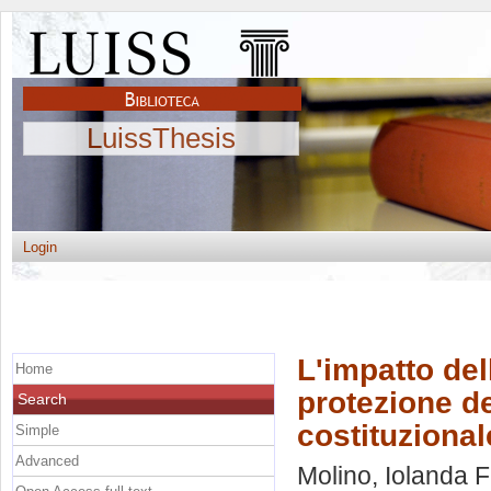
LuissThesis
Login
L'impatto dell
Home
protezione dei
Search
costituzional
Simple
Advanced
Molino, Iolanda F