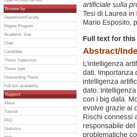
Open Access full text
artificiale sulla p
Browse by
Tesi di Laurea in
Department/Faculty
Mario Esposito
, 
Degree Program
Academic Year
Full text for thi
Chair
Abstract/Ind
Candidate
Thesis Supervisor
L’intelligenza ar
Thesis type
dati. Importanza de
Outstanding Thesis
intelligenza artific
Full text availability
dato. Intelligenza 
Support
con i big data. Mo
About
evolve grazie ai d
Tutorial
Rischi connessi all
FAQ
responsabile del 
Statistics
problematiche con