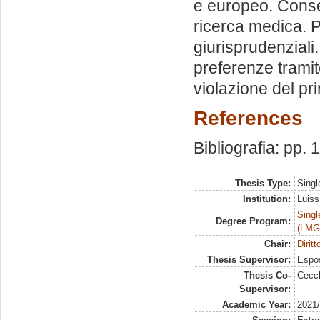
e europeo. Consen
ricerca medica. P
giurisprudenziali.
preferenze tramit
violazione del pr
References
Bibliografia: pp.
Thesis Type:
Singl
Institution:
Luiss
Singl
Degree Program:
(LMG
Chair:
Dirit
Thesis Supervisor:
Espos
Thesis Co-
Cecch
Supervisor:
Academic Year:
2021