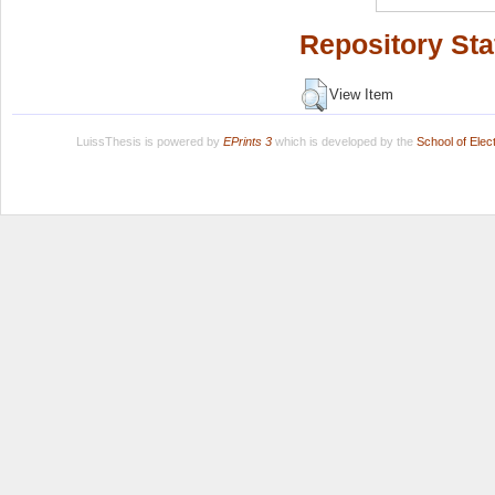
Repository Sta
View Item
LuissThesis is powered by
EPrints 3
which is developed by the
School of Ele