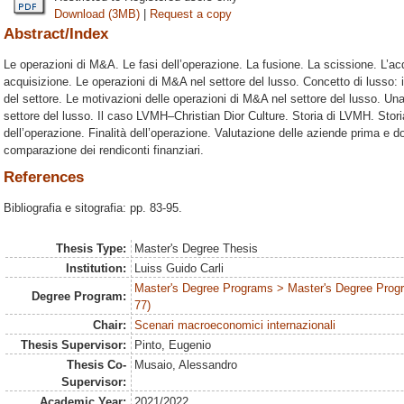
Download (3MB)
|
Request a copy
Abstract/Index
Le operazioni di M&A. Le fasi dell’operazione. La fusione. La scissione. L’ac
acquisizione. Le operazioni di M&A nel settore del lusso. Concetto di lusso: i
del settore. Le motivazioni delle operazioni di M&A nel settore del lusso. Un
settore del lusso. Il caso LVMH–Christian Dior Culture. Storia di LVMH. Storia
dell’operazione. Finalità dell’operazione. Valutazione delle aziende prima e d
comparazione dei rendiconti finanziari.
References
Bibliografia e sitografia: pp. 83-95.
Thesis Type:
Master's Degree Thesis
Institution:
Luiss Guido Carli
Master's Degree Programs > Master's Degree Progra
Degree Program:
77)
Chair:
Scenari macroeconomici internazionali
Thesis Supervisor:
Pinto, Eugenio
Thesis Co-
Musaio, Alessandro
Supervisor:
Academic Year:
2021/2022