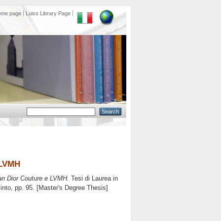
ome page
Luiss Library Page
 LVMH
ian Dior Couture e LVMH.
Tesi di Laurea in
into
, pp. 95. [Master's Degree Thesis]