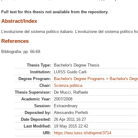
Full text for this thesis not available from the repository.
Abstract/Index
L'evoluzione del sistema politico italiano. L'evoluzione del sistema politico
References
Bibliografia: pp. 66-69.
Thesis Type:
Bachelor's Degree Thesis
Institution:
LUISS Guido Carli
Degree Program:
Bachelor's Degree Programs > Bachelor's Degre
Chair:
Scienza politica
Thesis Supervisor:
De Mucci, Raffaele
Academic Year:
2007/2008
Session:
Extraordinary
Deposited by:
Alessandro Perfetti
Date Deposited:
26 Apr 2011 16:27
Last Modified:
19 May 2015 22:42
URI:
https://tesi.luiss.it/id/eprint/3714