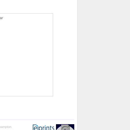
ar
thampton.