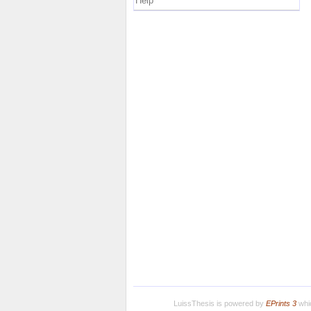
Help
LuissThesis is powered by
EPrints 3
whic