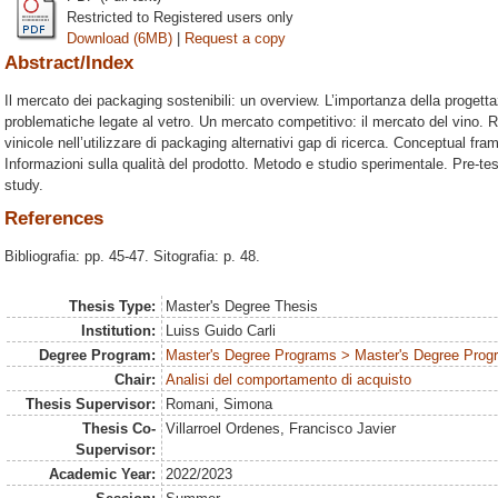
Restricted to Registered users only
Download (6MB)
|
Request a copy
Abstract/Index
Il mercato dei packaging sostenibili: un overview. L’importanza della progett
problematiche legate al vetro. Un mercato competitivo: il mercato del vino. R
vinicole nell’utilizzare di packaging alternativi gap di ricerca. Conceptual fr
Informazioni sulla qualità del prodotto. Metodo e studio sperimentale. Pre-tes
study.
References
Bibliografia: pp. 45-47. Sitografia: p. 48.
Thesis Type:
Master's Degree Thesis
Institution:
Luiss Guido Carli
Degree Program:
Master's Degree Programs > Master's Degree Progr
Chair:
Analisi del comportamento di acquisto
Thesis Supervisor:
Romani, Simona
Thesis Co-
Villarroel Ordenes, Francisco Javier
Supervisor:
Academic Year:
2022/2023