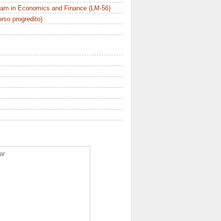
ram in Economics and Finance (LM-56)
orso progredito)
ar