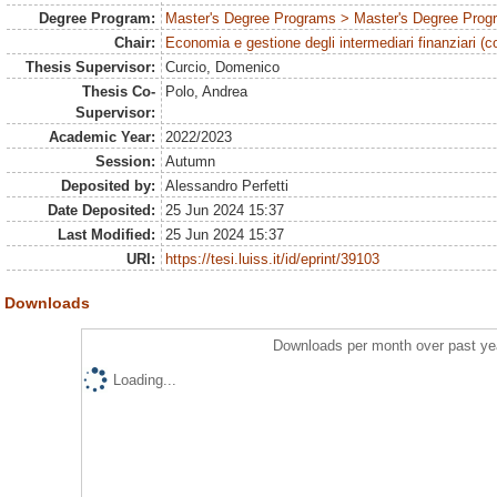
Degree Program:
Master's Degree Programs > Master's Degree Prog
Chair:
Economia e gestione degli intermediari finanziari (c
Thesis Supervisor:
Curcio, Domenico
Thesis Co-
Polo, Andrea
Supervisor:
Academic Year:
2022/2023
Session:
Autumn
Deposited by:
Alessandro Perfetti
Date Deposited:
25 Jun 2024 15:37
Last Modified:
25 Jun 2024 15:37
URI:
https://tesi.luiss.it/id/eprint/39103
Downloads
Downloads per month over past ye
Loading...