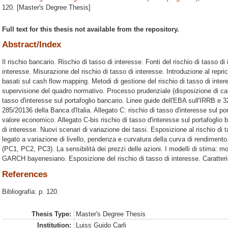
120. [Master's Degree Thesis]
Full text for this thesis not available from the repository.
Abstract/Index
Il rischio bancario. Rischio di tasso di interesse. Fonti del rischio di tasso di 
interesse. Misurazione del rischio di tasso di interesse. Introduzione al repri
basati sul cash flow mapping. Metodi di gestione del rischio di tasso di int
supervisione del quadro normativo. Processo prudenziale (disposizione di cara
tasso d'interesse sul portafoglio bancario. Linee guide dell'EBA sull'IRRB e 3
285/20136 della Banca d'Italia. Allegato C: rischio di tasso d'interesse sul por
valore economico. Allegato C-bis rischio di tasso d'interesse sul portafoglio b
di interesse. Nuovi scenari di variazione dei tassi. Esposizione al rischio di 
legato a variazione di livello, pendenza e curvatura della curva di rendimento
(PC1, PC2, PC3). La sensibilità dei prezzi delle azioni. I modelli di stim
GARCH bayenesiano. Esposizione del rischio di tasso di interesse. Caratteri
References
Bibliografia: p. 120.
Thesis Type:
Master's Degree Thesis
Institution:
Luiss Guido Carli