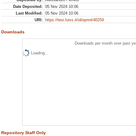
Date Deposited:
05 Nov 2024 10:06
Last Modified:
05 Nov 2024 10:06
URI:
https://tesi.luiss.it/id/eprint/40259
Downloads
Downloads per month over past ye
Loading...
Repository Staff Only