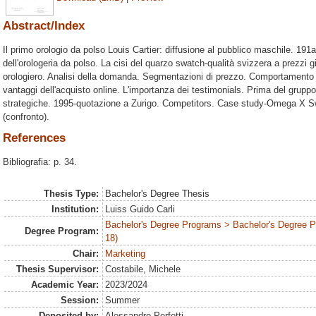
Abstract/Index
Il primo orologio da polso Louis Cartier: diffusione al pubblico maschile. 191a-i
dell'orologeria da polso. La cisi del quarzo swatch-qualità svizzera a prezzi g
orologiero. Analisi della domanda. Segmentazioni di prezzo. Comportamento de
vantaggi dell'acquisto online. L'importanza dei testimonials. Prima del grupp
strategiche. 1995-quotazione a Zurigo. Competitors. Case study-Omega X 
(confronto).
References
Bibliografia: p. 34.
Thesis Type:
Bachelor's Degree Thesis
Institution:
Luiss Guido Carli
Bachelor's Degree Programs > Bachelor's Degree 
Degree Program:
18)
Chair:
Marketing
Thesis Supervisor:
Costabile, Michele
Academic Year:
2023/2024
Session:
Summer
Deposited by:
Alessandro Perfetti