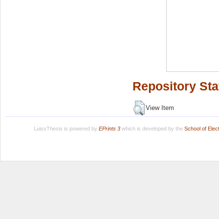
Repository Sta
View Item
LuissThesis is powered by
EPrints 3
which is developed by the
School of Ele