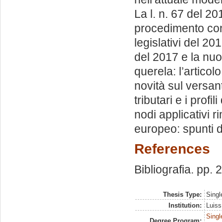
La l. n. 67 del 2
procedimento con 
legislativi del 2
del 2017 e la nuo
querela: l’articol
novità sul versant
tributari e i profi
nodi applicativi r
europeo: spunti di
References
Bibliografia. pp.
Thesis Type:
Singl
Institution:
Luiss
Singl
Degree Program: