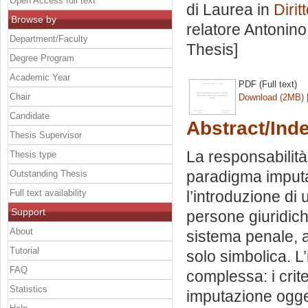
Open Access full text
di Laurea in
Dirit
Browse by
relatore
Antonino
Department/Faculty
Thesis]
Degree Program
Academic Year
PDF (Full text)
Chair
Download (2MB)
Candidate
Abstract/Ind
Thesis Supervisor
La responsabilità 
Thesis type
paradigma imputa
Outstanding Thesis
Full text availability
l’introduzione di
Support
persone giuridich
About
sistema penale, 
Tutorial
solo simbolica. L’
FAQ
complessa: i criter
Statistics
imputazione oggett