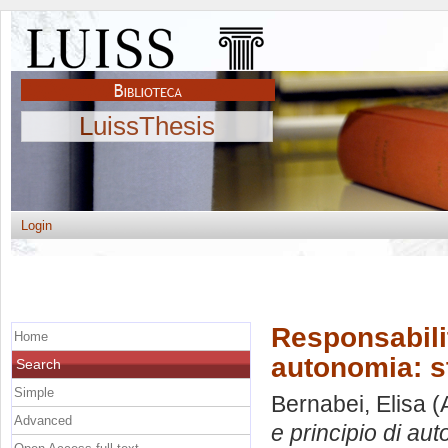
LuissThesis
Login
Responsabilit
Home
autonomia: st
Search
Simple
Bernabei, Elisa
(
Advanced
e principio di aut