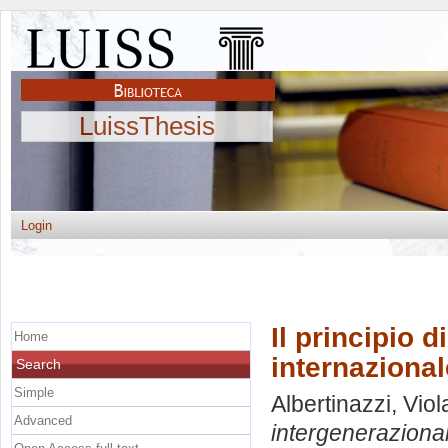
LuissThesis
Login
Il principio d
Home
internazional
Search
Simple
Albertinazzi, Viol
Advanced
intergenerazionale