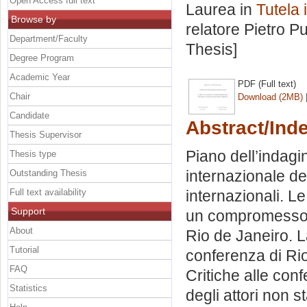
Open Access full text
Laurea in
Tutela 
Browse by
relatore
Pietro P
Department/Faculty
Thesis]
Degree Program
Academic Year
PDF (Full text)
Chair
Download (2MB)
Candidate
Abstract/Ind
Thesis Supervisor
Piano dell’indagi
Thesis type
internazionale de
Outstanding Thesis
Full text availability
internazionali. Le
Support
un compromesso. 
About
Rio de Janeiro. 
Tutorial
conferenza di Rio
FAQ
Critiche alle conf
Statistics
degli attori non st