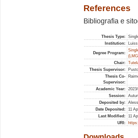
References
Bibliografia e sit
Thesis Type:
Singl
Institution:
Luiss
Singl
Degree Program:
(LMG
Chair:
Tutel
Thesis Supervisor:
Pusto
Thesis Co-
Raim
Supervisor:
Academic Year:
2023
Session:
Autu
Deposited by:
Aless
Date Deposited:
11 Ap
Last Modified:
11 Ap
URI:
https:
Downloads