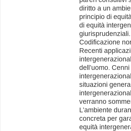
diritto a un ambie
principio di equit
di equità interge
giurisprudenziali.
Codificazione nor
Recenti applicazio
intergenerazional
dell’uomo. Cenni s
intergeneraziona
situazioni generan
intergenerazionale.
verranno sommersi
L’ambiente durante
concreta per gara
equità intergener