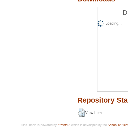
D
Loading...
Repository Sta
View Item
LuissThesis is powered by
EPrints 3
which is developed by the
School of Ele