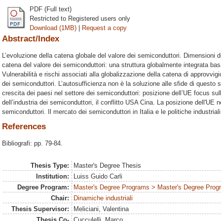
PDF (Full text)
Restricted to Registered users only
Download (1MB)
|
Request a copy
Abstract/Index
L’evoluzione della catena globale del valore dei semiconduttori. Dimensioni 
catena del valore dei semiconduttori: una struttura globalmente integrata bas
Vulnerabilità e rischi associati alla globalizzazione della catena di approvv
dei semiconduttori. L’autosufficienza non è la soluzione alle sfide di questo s
crescita dei paesi nel settore dei semiconduttori: posizione dell’UE focus sull’
dell’industria dei semiconduttori, il conflitto USA Cina. La posizione dell'UE nel
semiconduttori. Il mercato dei semiconduttori in Italia e le politiche industriali
References
Bibliografi: pp. 79-84.
Thesis Type:
Master's Degree Thesis
Institution:
Luiss Guido Carli
Degree Program:
Master's Degree Programs > Master's Degree Prog
Chair:
Dinamiche industriali
Thesis Supervisor:
Meliciani, Valentina
Thesis Co-
Cucculelli, Marco