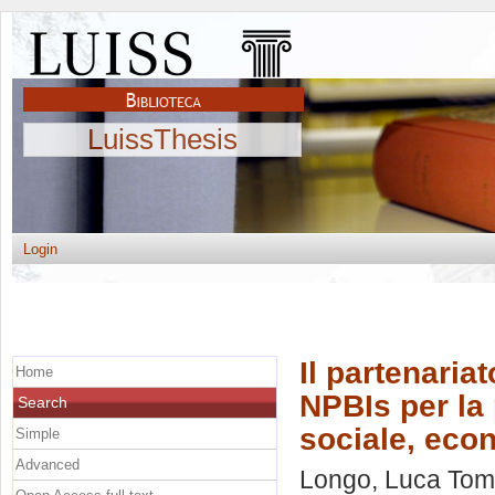
LuissThesis
Login
Il partenariat
Home
NPBIs per la
Search
sociale, econ
Simple
Advanced
Longo, Luca To