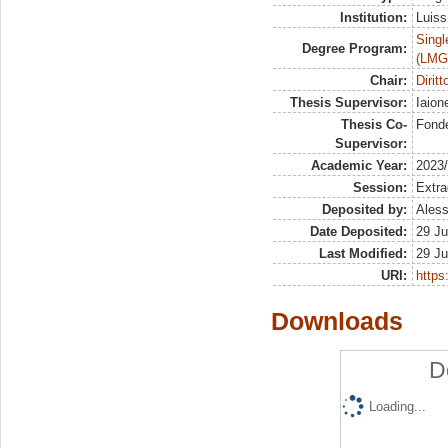
Institution:
Luiss
Singl
Degree Program:
(LMG
Chair:
Dirit
Thesis Supervisor:
Iaion
Thesis Co-
Fonde
Supervisor:
Academic Year:
2023
Session:
Extra
Deposited by:
Aless
Date Deposited:
29 Ju
Last Modified:
29 Ju
URI:
https:
Downloads
D
Loading...