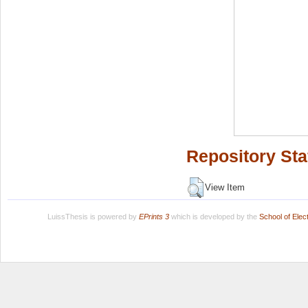
Repository Sta
View Item
LuissThesis is powered by
EPrints 3
which is developed by the
School of Ele