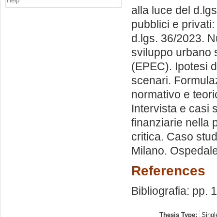
Help
alla luce del d.lg
pubblici e privati
d.lgs. 36/2023. N
sviluppo urbano so
(EPEC). Ipotesi 
scenari. Formulaz
normativo e teoric
Intervista e casi s
finanziarie nella 
critica. Caso stu
Milano. Ospedale
References
Bibliografia: pp. 
Thesis Type:
Singl