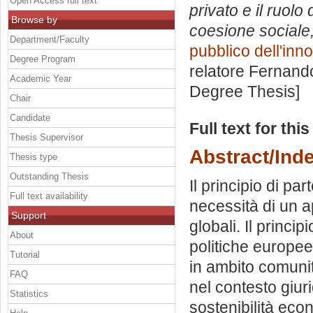
Open Access full text
privato e il ruol
Browse by
coesione sociale,
Department/Faculty
pubblico dell'inno
Degree Program
relatore
Fernando
Academic Year
Degree Thesis]
Chair
Candidate
Full text for thi
Thesis Supervisor
Abstract/Ind
Thesis type
Outstanding Thesis
Il principio di par
Full text availability
necessità di un a
Support
globali. Il princi
About
politiche europee
Tutorial
in ambito comunit
FAQ
nel contesto giuri
Statistics
sostenibilità eco