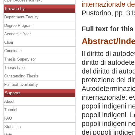
Open Access full text
internazionale dei
Browse by
Pustorino
, pp. 3
Department/Faculty
Degree Program
Full text for thi
Academic Year
Abstract/Ind
Chair
Candidate
Il diritto di auto
Thesis Supervisor
diritto di autode
Thesis type
del diritto di aut
Outstanding Thesis
protezione del di
Full text availability
Autodeterminazion
Support
internazionale: e
About
popoli indigeni nel
Tutorial
popoli indigeni. Le
FAQ
popoli indigeni n
Statistics
dei popoli indigeni