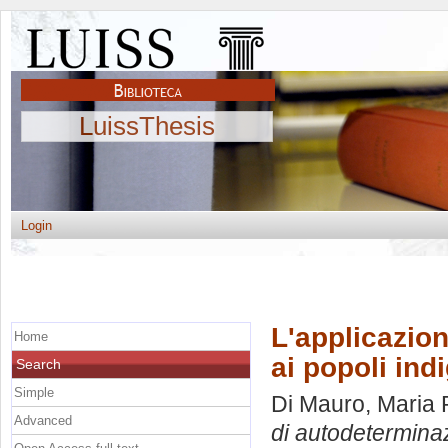
LuissThesis
Login
L'applicazion
Home
ai popoli ind
Search
Simple
Di Mauro, Maria 
Advanced
di autodeterminaz