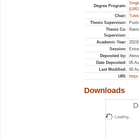
Singl
Degree Program:
(LMG
Chair:
Tutel
Thesis Supervisor:
Pusto
Thesis Co-
Raim
Supervisor:
Academic Year:
2023
Session:
Extra
Deposited by:
Aless
Date Deposited:
05 A
Last Modified:
05 A
URI:
https:
Downloads
D
Loading...