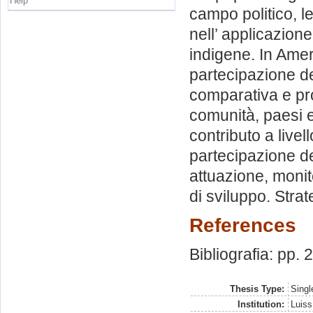
Help
campo politico, le
nell’ applicazione
indigene. In Ameri
partecipazione dei
comparativa e pros
comunità̀, paesi e
contributo a livel
partecipazione de
attuazione, monito
di sviluppo. Strat
References
Bibliografia: pp. 
Thesis Type:
Singl
Institution:
Luiss