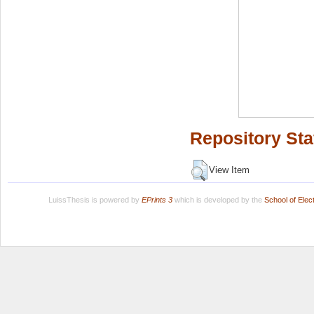
Repository Sta
View Item
LuissThesis is powered by
EPrints 3
which is developed by the
School of Ele