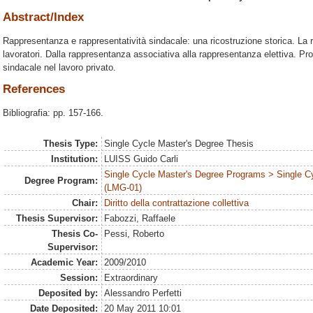
Abstract/Index
Rappresentanza e rappresentatività sindacale: una ricostruzione storica. La 
lavoratori. Dalla rappresentanza associativa alla rappresentanza elettiva. Pr
sindacale nel lavoro privato.
References
Bibliografia: pp. 157-166.
Thesis Type:
Single Cycle Master's Degree Thesis
Institution:
LUISS Guido Carli
Single Cycle Master's Degree Programs > Single C
Degree Program:
(LMG-01)
Chair:
Diritto della contrattazione collettiva
Thesis Supervisor:
Fabozzi, Raffaele
Thesis Co-
Pessi, Roberto
Supervisor:
Academic Year:
2009/2010
Session:
Extraordinary
Deposited by:
Alessandro Perfetti
Date Deposited:
20 May 2011 10:01