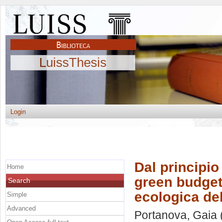
LuissThesis
Login
Dal principio
Home
green budgeti
Search
ecologica dell
Simple
Advanced
Portanova, Gaia