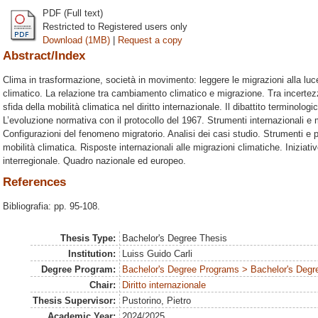
PDF (Full text)
Restricted to Registered users only
Download (1MB)
|
Request a copy
Abstract/Index
Clima in trasformazione, società in movimento: leggere le migrazioni alla luc
climatico. La relazione tra cambiamento climatico e migrazione. Tra incertez
sfida della mobilità climatica nel diritto internazionale. Il dibattito terminol
L’evoluzione normativa con il protocollo del 1967. Strumenti internazionali e mi
Configurazioni del fenomeno migratorio. Analisi dei casi studio. Strumenti e p
mobilità climatica. Risposte internazionali alle migrazioni climatiche. Iniziativ
interregionale. Quadro nazionale ed europeo.
References
Bibliografia: pp. 95-108.
Thesis Type:
Bachelor's Degree Thesis
Institution:
Luiss Guido Carli
Degree Program:
Bachelor's Degree Programs > Bachelor's Degre
Chair:
Diritto internazionale
Thesis Supervisor:
Pustorino, Pietro
Academic Year:
2024/2025