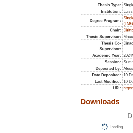
Thesis Type:
Singl
Institution:
Luiss
Singl
Degree Program:
(LMG
Chair:
Dirit
Thesis Supervisor:
Macch
Thesis Co-
Dinac
Supervisor:
Academic Year:
2024
Session:
Sum
Deposited by:
Aless
Date Deposited:
10 D
Last Modified:
10 D
URI:
https:
Downloads
D
Loading...