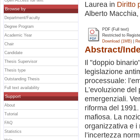
Open Access full text
Laurea in
Diritto
Browse by
Alberto Macchia
,
Department/Faculty
Degree Program
PDF (Full text)
Academic Year
Restricted to Regist
Download (1MB)
|
Re
Chair
Abstract/Ind
Candidate
Il "doppio binario
Thesis Supervisor
legislazione antim
Thesis type
Outstanding Thesis
processuale: l’em
Full text availability
L’evoluzione del 
Support
emergenziali. Ver
About
riforma del 1991.
Tutorial
mafiosa. La nozio
FAQ
organizzativa e i 
Statistics
l’incertezza nor