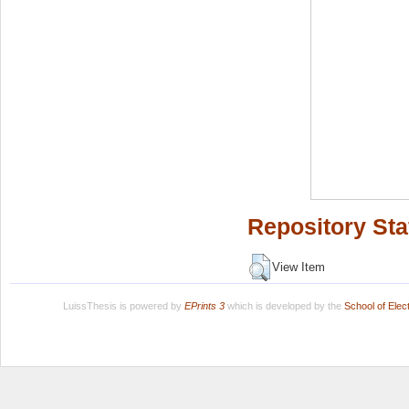
Repository Sta
View Item
LuissThesis is powered by
EPrints 3
which is developed by the
School of Ele