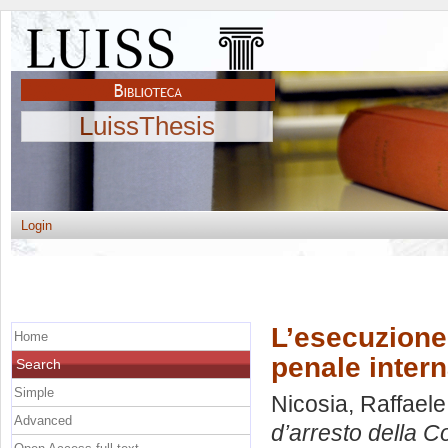
LuissThesis
Login
L’esecuzione 
Home
penale intern
Search
Simple
Nicosia, Raffaele
Advanced
d’arresto della C