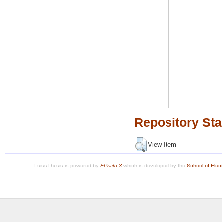
Repository Sta
View Item
LuissThesis is powered by
EPrints 3
which is developed by the
School of Ele