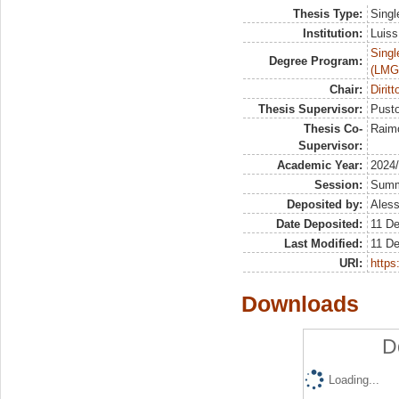
Thesis Type:
Singl
Institution:
Luiss
Singl
Degree Program:
(LMG
Chair:
Dirit
Thesis Supervisor:
Pusto
Thesis Co-
Raim
Supervisor:
Academic Year:
2024
Session:
Sum
Deposited by:
Aless
Date Deposited:
11 D
Last Modified:
11 D
URI:
https:
Downloads
D
Loading...