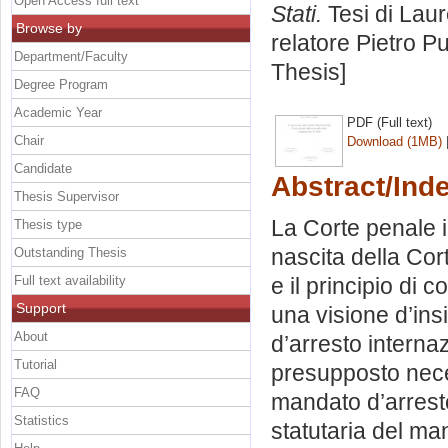
Open Access full text
Stati.
Tesi di Lau
Browse by
relatore
Pietro P
Department/Faculty
Thesis]
Degree Program
Academic Year
PDF (Full text)
Chair
Download (1MB)
Candidate
Abstract/Ind
Thesis Supervisor
La Corte penale i
Thesis type
nascita della Cor
Outstanding Thesis
Full text availability
e il principio di
Support
una visione d’ins
About
d’arresto interna
Tutorial
presupposto nece
FAQ
mandato d’arresto
Statistics
statutaria del ma