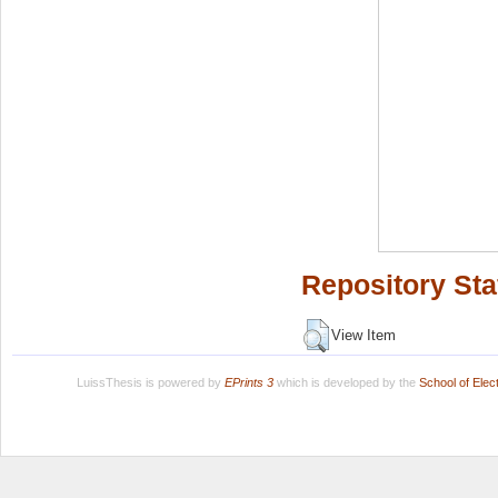
Repository Sta
View Item
LuissThesis is powered by
EPrints 3
which is developed by the
School of Ele