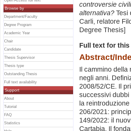
Open Access full text
controversie civi
Browse by
alternativa?
Tesi 
Department/Faculty
Carli, relatore
Fi
Degree Program
Degree Thesis]
Academic Year
Chair
Full text for thi
Candidate
Abstract/Ind
Thesis Supervisor
Thesis type
Il cammino della
Outstanding Thesis
negli anni. Defin
Full text availability
2008/52/CE. Il pr
Support
successivi dubbi d
About
la reintroduzione
Tutorial
206/2021: principi
FAQ
149/2022: il nuov
Statistics
Cartabia. Il fond