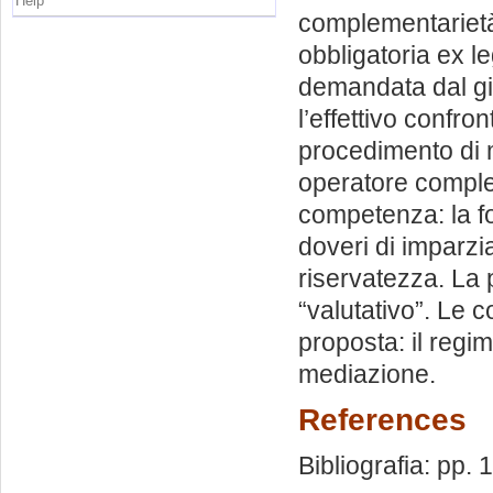
Help
complementarietà
obbligatoria ex l
demandata dal giu
l’effettivo confro
procedimento di m
operatore complem
competenza: la f
doveri di imparzia
riservatezza. La p
“valutativo”. Le
proposta: il regi
mediazione.
References
Bibliografia: pp. 