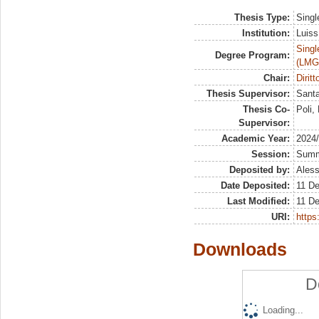
Thesis Type:
Singl
Institution:
Luiss
Singl
Degree Program:
(LMG
Chair:
Dirit
Thesis Supervisor:
Santa
Thesis Co-
Poli,
Supervisor:
Academic Year:
2024
Session:
Sum
Deposited by:
Aless
Date Deposited:
11 D
Last Modified:
11 D
URI:
https:
Downloads
D
Loading...