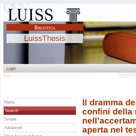
LuissThesis
Login
Il dramma del
Home
confini della
Search
nell’accertam
Simple
aperta nel t
Advanced