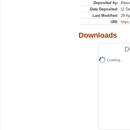
Deposited by:
Aless
Date Deposited:
11 D
Last Modified:
29 Ap
URI:
https:
Downloads
D
Loading...