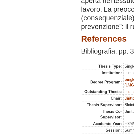
aperta nel tessut
lavoro. La preoc
(consequenziale) 
prevenzione”: il ru
References
Bibliografia: pp. 
Thesis Type:
Singl
Institution:
Luiss
Singl
Degree Program:
(LMG
Outstanding Thesis:
Luiss
Chair:
Dirit
Thesis Supervisor:
Blaio
Thesis Co-
Birri
Supervisor:
Academic Year:
2024
Session:
Sum