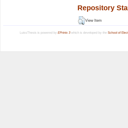
Repository Sta
View Item
LuissThesis is powered by
EPrints 3
which is developed by the
School of Ele